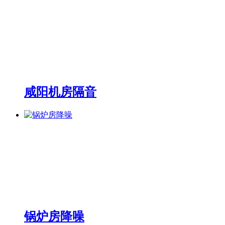
咸阳机房隔音
锅炉房降噪