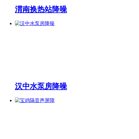
渭南换热站降噪
汉中水泵房降噪